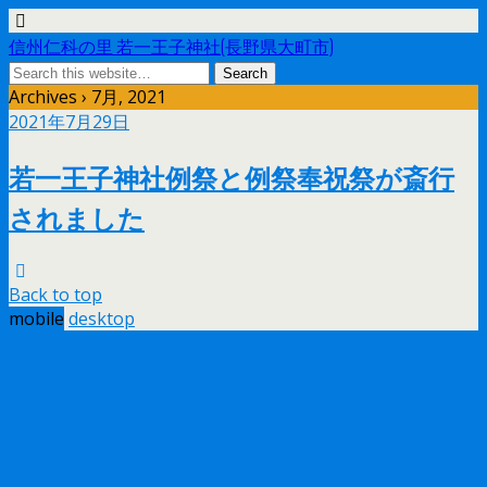
信州仁科の里 若一王子神社(長野県大町市)
Archives › 7月, 2021
2021年7月29日
若一王子神社例祭と例祭奉祝祭が斎行
されました
Back to top
mobile
desktop