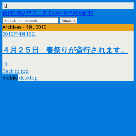
信州仁科の里 若一王子神社(長野県大町市)
Archives › 4月, 2015
2015年4月19日
４月２５日 春祭りが斎行されます。
Back to top
mobile
desktop