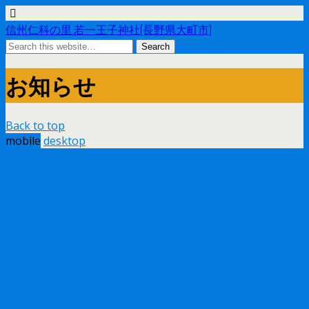
信州仁科の里 若一王子神社(長野県大町市)
お知らせ
Back to top
mobile
desktop