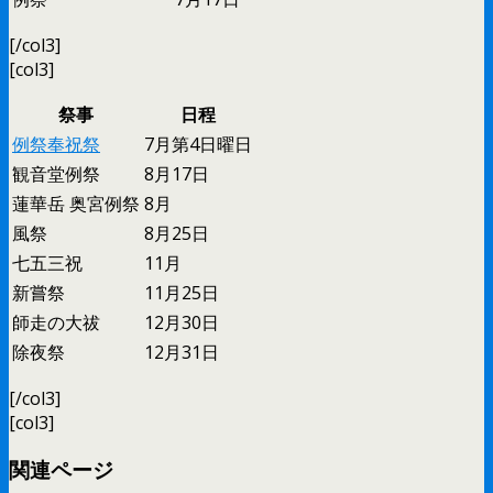
[/col3]
[col3]
祭事
日程
例祭奉祝祭
7月第4日曜日
観音堂例祭
8月17日
蓮華岳 奥宮例祭
8月
風祭
8月25日
七五三祝
11月
新嘗祭
11月25日
師走の大祓
12月30日
除夜祭
12月31日
[/col3]
[col3]
関連ページ