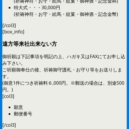
(祈祷神符・お守・絵馬・紋菓・御神酒・記念金杯)
特大式・・・30,000円
(祈祷神符・お守・絵馬・紋菓・御神酒・記念金幣)
[/col3]
[box_info]
遠方等来社出来ない方
御祈願は下記事項を明記の上、ハガキ又はFAXにてお申し込
み下さい。
ご祈願御奉仕の後、祈祷御守護札・お守り等をお送りしま
す。
(御意1件につき祈祷料６,000円。※郵送の場合は、別途500
円。)
[col3]
願意
郵便番号
[/col3]