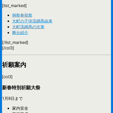
[list_marked]
例祭奉祝祭
大町の子供流鏑馬由来
大町流鏑馬の次第
舞台紹介
[/list_marked]
[/col3]
祈願案内
[col3]
新春特別祈願大祭
1月8日まで
家内安全