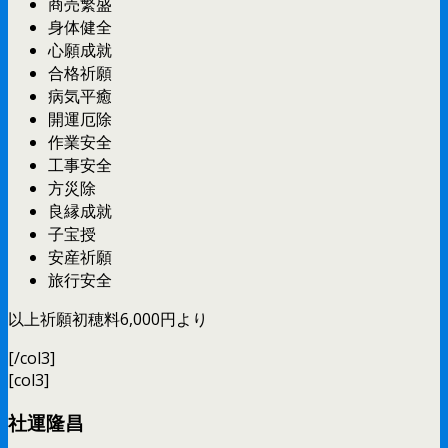
商売繁盛
身体健全
心願成就
合格祈願
病気平癒
開運厄除
作業安全
工事安全
方災除
良縁成就
子宝授
安産祈願
旅行安全
以上祈願初穂料6,000円より
[/col3]
[col3]
社運隆昌