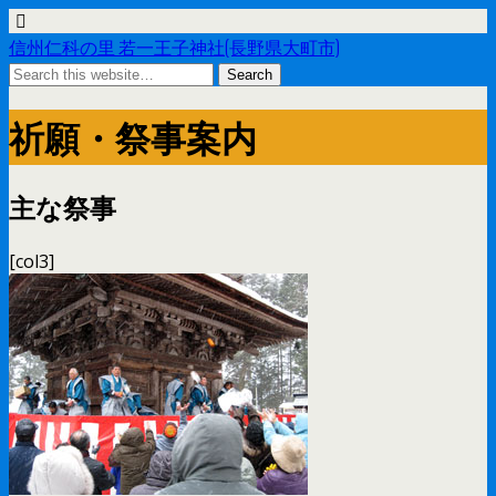
信州仁科の里 若一王子神社(長野県大町市)
祈願・祭事案内
主な祭事
[col3]