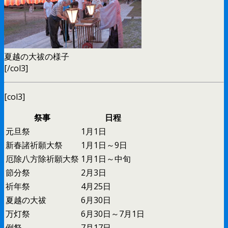
夏越の大祓の様子
[/col3]
[col3]
祭事
日程
元旦祭
1月1日
新春諸祈願大祭
1月1日～9日
厄除八方除祈願大祭
1月1日～中旬
節分祭
2月3日
祈年祭
4月25日
夏越の大祓
6月30日
万灯祭
6月30日～7月1日
例祭
7月17日