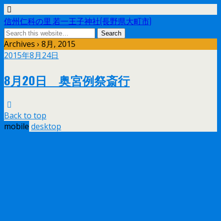
信州仁科の里 若一王子神社(長野県大町市)
Archives › 8月, 2015
2015年8月24日
8月20日 奥宮例祭斎行
Back to top
mobile
desktop